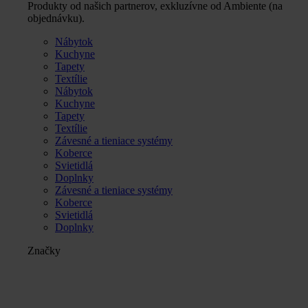
Produkty od našich partnerov, exkluzívne od Ambiente (na
objednávku).
Nábytok
Kuchyne
Tapety
Textílie
Nábytok
Kuchyne
Tapety
Textílie
Závesné a tieniace systémy
Koberce
Svietidlá
Doplnky
Závesné a tieniace systémy
Koberce
Svietidlá
Doplnky
Značky