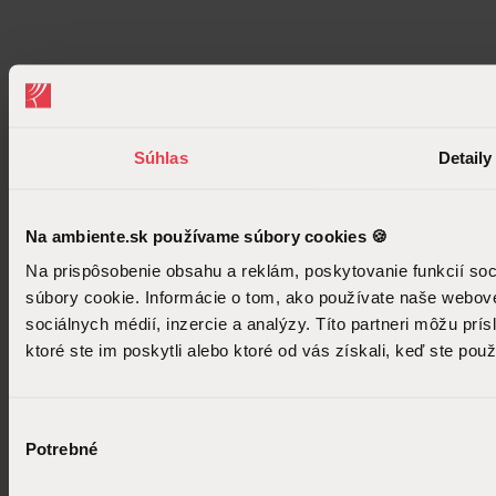
Zobraziť vsetky značky
E-shop
V e-shope nájdete dekorácie a produkty z nášho showroomu.
Súhlas
Detaily
Na ambiente.sk používame súbory cookies 🍪
Na prispôsobenie obsahu a reklám, poskytovanie funkcií so
súbory cookie. Informácie o tom, ako používate naše webové
sociálnych médií, inzercie a analýzy. Títo partneri môžu prí
ktoré ste im poskytli alebo ktoré od vás získali, keď ste použí
Výber
Potrebné
súhlasu