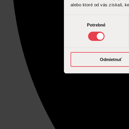
alebo ktoré od vás získali, ke
Výber
Potrebné
súhlasu
Odmietnuť