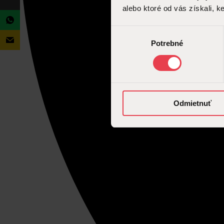
alebo ktoré od vás získali, ke
Výber
Potrebné
súhlasu
Odmietnuť