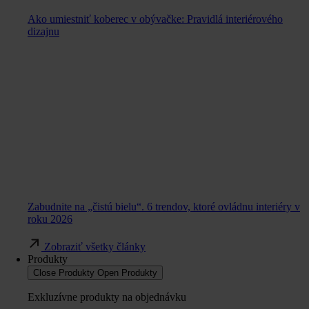
Ako umiestniť koberec v obývačke: Pravidlá interiérového
dizajnu
Zabudnite na „čistú bielu“. 6 trendov, ktoré ovládnu interiéry v
roku 2026
Zobraziť všetky články
Produkty
Close Produkty
Open Produkty
Exkluzívne produkty na objednávku