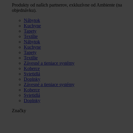
Produkty od našich partnerov, exkluzívne od Ambiente (na
objednávku).
Nábytok
Kuchyne
Tapety
Textílie
Nábytok
Kuchyne
Tapety
Textílie
Závesné a tieniace systémy
Koberce
Svietidlá
Doplnky
Závesné a tieniace systémy
Koberce
Svietidlá
Doplnky
Značky