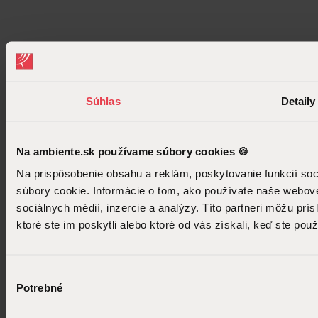
Zobraziť vsetky značky
E-shop
V e-shope nájdete dekorácie a produkty z nášho showroomu.
Súhlas
Detaily
Na ambiente.sk používame súbory cookies 🍪
Na prispôsobenie obsahu a reklám, poskytovanie funkcií so
súbory cookie. Informácie o tom, ako používate naše webové
sociálnych médií, inzercie a analýzy. Títo partneri môžu prí
ktoré ste im poskytli alebo ktoré od vás získali, keď ste použí
Výber
Potrebné
súhlasu