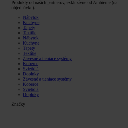
Produkty od našich partnerov, exkluzívne od Ambiente (na
objednávku).
Nábytok
Kuchyne
Tapety
Textílie
Nábytok
Kuchyne
Tapety
Textílie
Závesné a tieniace systémy
Koberce
Svietidlá
Doplnky
Závesné a tieniace systémy
Koberce
Svietidlá
Doplnky
Značky