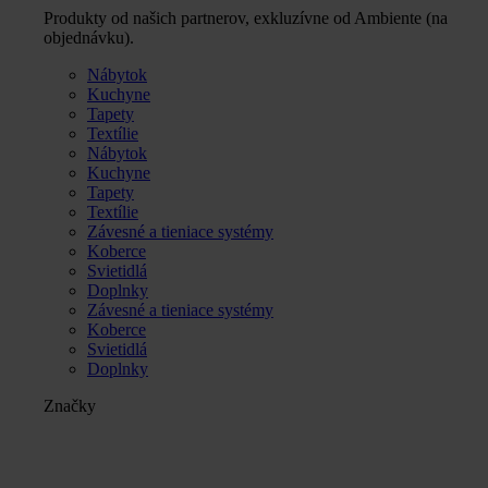
Produkty od našich partnerov, exkluzívne od Ambiente (na
objednávku).
Nábytok
Kuchyne
Tapety
Textílie
Nábytok
Kuchyne
Tapety
Textílie
Závesné a tieniace systémy
Koberce
Svietidlá
Doplnky
Závesné a tieniace systémy
Koberce
Svietidlá
Doplnky
Značky