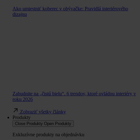
Ako umiestniť koberec v obývačke: Pravidlá interiérového
dizajnu
Zabudnite na „čistú bielu“. 6 trendov, ktoré ovládnu interiéry v
roku 2026
Zobraziť všetky články
Produkty
Close Produkty
Open Produkty
Exkluzívne produkty na objednávku