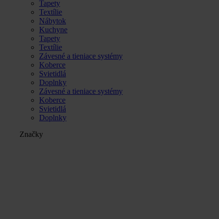
Tapety
Textílie
Nábytok
Kuchyne
Tapety
Textílie
Závesné a tieniace systémy
Koberce
Svietidlá
Doplnky
Závesné a tieniace systémy
Koberce
Svietidlá
Doplnky
Značky