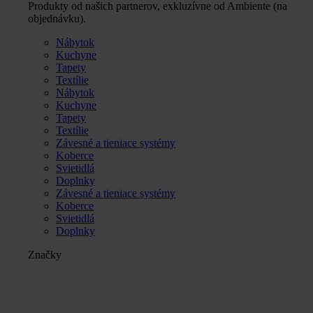
Produkty od našich partnerov, exkluzívne od Ambiente (na
objednávku).
Nábytok
Kuchyne
Tapety
Textílie
Nábytok
Kuchyne
Tapety
Textílie
Závesné a tieniace systémy
Koberce
Svietidlá
Doplnky
Závesné a tieniace systémy
Koberce
Svietidlá
Doplnky
Značky