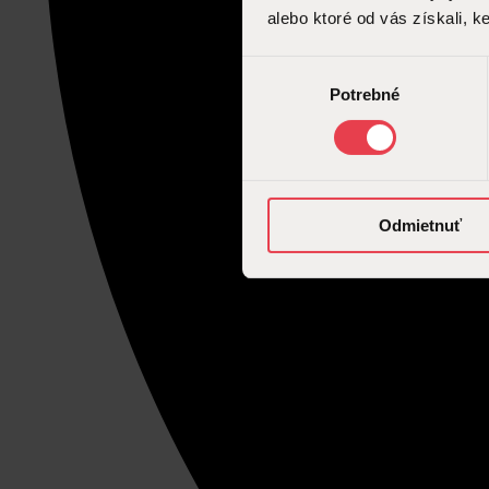
alebo ktoré od vás získali, ke
Výber
Potrebné
súhlasu
Odmietnuť