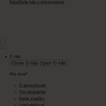
Navštívte nás v showroome!
O nás
Close O nás
Open O nás
Kto sme?
O spoločnosti
Tím Ambiente
Naše značky
Udržateľnosť