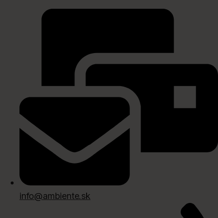
Preskočiť
na
obsah
info@ambiente.sk