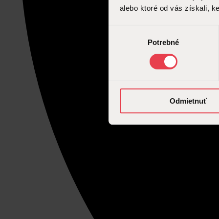
alebo ktoré od vás získali, ke
Výber
Potrebné
súhlasu
Odmietnuť