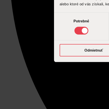
alebo ktoré od vás získali, ke
Výber
Potrebné
súhlasu
Odmietnuť