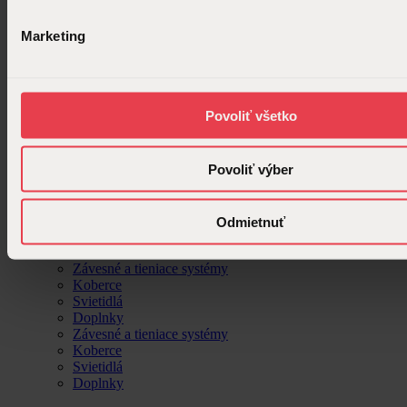
Produkty
Close Produkty
Open Produkty
Marketing
Exkluzívne produkty na objednávku
Produkty od našich partnerov, exkluzívne od Ambiente (na
objednávku).
Povoliť všetko
Nábytok
Kuchyne
Povoliť výber
Tapety
Textílie
Nábytok
Kuchyne
Odmietnuť
Tapety
Textílie
Závesné a tieniace systémy
Koberce
Svietidlá
Doplnky
Závesné a tieniace systémy
Koberce
Svietidlá
Doplnky