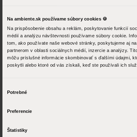
Chladná noc je vec materiálu, nielen klimatizácie
Na ambiente.sk používame súbory cookies 🍪
Na prispôsobenie obsahu a reklám, poskytovanie funkcií soc
Ako umiestniť koberec v obývačke: Pravidlá interiérového
médií a analýzu návštevnosti používame súbory cookie. Inf
dizajnu
tom, ako používate naše webové stránky, poskytujeme aj n
partnerom v oblasti sociálnych médií, inzercie a analýzy. Títo
môžu príslušné informácie skombinovať s ďalšími údajmi, kt
poskytli alebo ktoré od vás získali, keď ste používali ich služ
Výber
Potrebné
súhlasu
Preferencie
Zabudnite na „čistú bielu“. 6 trendov, ktoré ovládnu interiéry v
roku 2026
Štatistiky
Zobraziť všetky články