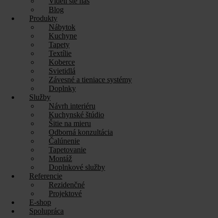
Videli ste nás
Blog
Produkty
Nábytok
Kuchyne
Tapety
Textílie
Koberce
Svietidlá
Závesné a tieniace systémy
Doplnky
Služby
Návrh interiéru
Kuchynské štúdio
Šitie na mieru
Odborná konzultácia
Čalúnenie
Tapetovanie
Montáž
Doplnkové služby
Referencie
Rezidenčné
Projektové
E-shop
Spolupráca