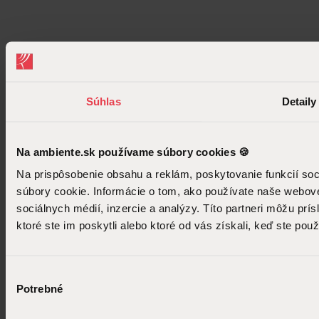
Zobraziť vsetky značky
E-shop
Súhlas
Detaily
V e-shope nájdete dekorácie a produkty z nášho showroomu.
Na ambiente.sk používame súbory cookies 🍪
Na prispôsobenie obsahu a reklám, poskytovanie funkcií so
súbory cookie. Informácie o tom, ako používate naše webové
sociálnych médií, inzercie a analýzy. Títo partneri môžu prí
ktoré ste im poskytli alebo ktoré od vás získali, keď ste použí
Výber
Potrebné
súhlasu