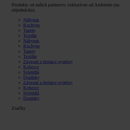
Produkty od našich partnerov, exkluzívne od Ambiente (na
objednávku).
Nábytok
Kuchyne
Tapety
Textílie
Nábytok
Kuchyne
Tapety
Textílie
Závesné a tieniace systémy
Koberce
Svietidlá
Doplnky
Závesné a tieniace systémy
Koberce
Svietidlá
Doplnky
Značky