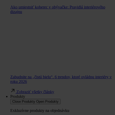
Ako umiestniť koberec v obývačke: Pravidlá interiérového
dizajnu
Zabudnite na „čistú bielu“. 6 trendov, ktoré ovládnu interiéry v
roku 2026
Zobraziť všetky články
Produkty
Close Produkty
Open Produkty
Exkluzívne produkty na objednávku